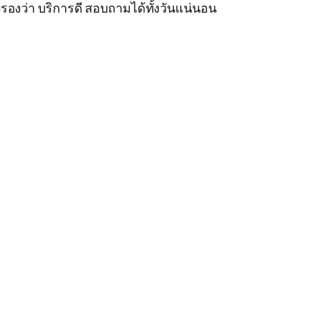
ับรองว่า บริการดี สอบถามได้ทั้งวันแน่นอน