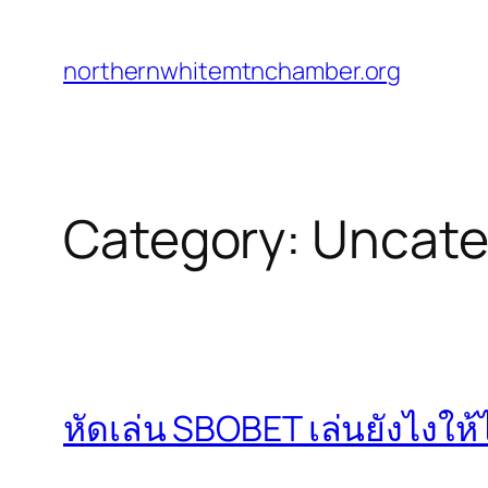
Skip
to
northernwhitemtnchamber.org
content
Category:
Uncate
หัดเล่น SBOBET เล่นยังไงให้ไ