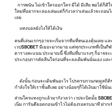
การพนัน ไม่เข้าใครออกใคร มีได้ มีเสีย พอได้ก็ดีใ
ใหม่ที่อยากจะลองเล่นแต่ก็กังวลว่าเล่นแล้วจะถอนไ
เลย
แทงบอลยังไงให้ได้เงิน
คนที่เล่นแรกๆอาจจะเริ่มจากทีมที่ตนเองคุ้นเคย และเชื่
เวป
SBOBET
มีเยอะมากมาย แต่ทุกประเภทที่เป็นกีฬา จะ
ตารางคะแนน ประมาณนี้ ซึ่งทีมที่มาแรงๆ ก็อาจจะเจอท
ประกอบการตัดสินใจก่อนที่จะลงเดิมพันนั่นเอง และหล
ดังนั้น ก่อนจะเดิมพันอะไร โปรดรบกวนกดดูสถิติข
กำลังใจให้เราชั้นดีเลย อย่างน้อยๆก็ได้เงินมาใช้นั่น
ส่วนใครแทงถูกแล้วมากังวลว่า เวปจะบิดมั้ย
SBOB
เนิ่ม การันตียอดถอนเข้าไวไม่ต้องรอครบนาที ฝากเข