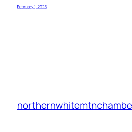
February 1, 2025
northernwhitemtnchamber