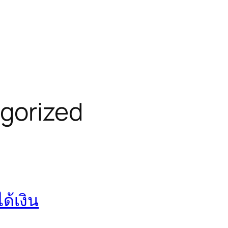
gorized
ด้เงิน